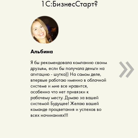
1С:БизнесСтарт?
Синд
Влад
»
ООО "
Альбина
Програ
если с
Я бы рекомендовала компанию своим
если 
друзьям, если бы получала деньги на
1СБиз
агитацию - шутка)) На самом деле,
начин
впервые работаю именно в облачной
безнес
системе и мне все нравится,
такой 
особенно что нет привязки к
бухгал
рабочему месту. Думаю за вашей
инфор
системой Будущее! Желаю вашей
понима
команде процветания и успехов во
ошибку
всех начинаниях!!!
выдае
резуль
меню 
понят