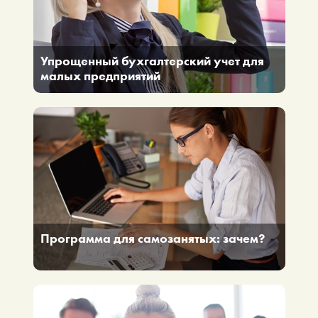
Упрощенный бухгалтерский учет для
малых предприятий
Малые предприятия охотно переходят на
упрощенную систему налогообложения, вести
учет выручки и расходов микропредприятиям так
гораздо легче.
Программа для самозанятых: зачем?
Новый режим налогообложения – налог на
профессиональный доход.